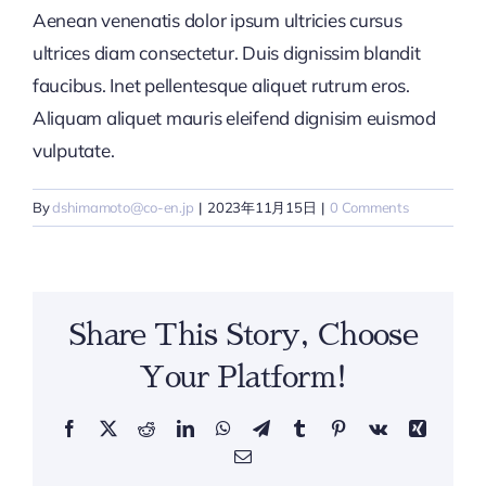
Aenean venenatis dolor ipsum ultricies cursus
ultrices diam consectetur. Duis dignissim blandit
faucibus. Inet pellentesque aliquet rutrum eros.
Aliquam aliquet mauris eleifend dignisim euismod
vulputate.
By
dshimamoto@co-en.jp
|
2023年11月15日
|
0 Comments
Share This Story, Choose
Your Platform!
Facebook
X
Reddit
LinkedIn
WhatsApp
Telegram
Tumblr
Pinterest
Vk
Xing
Email